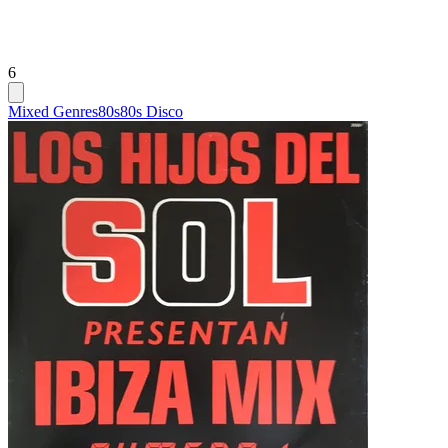
6
Mixed Genres
80s
80s Disco