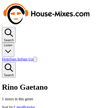
Search
Listen
Help
Sign In
Sign Up
Search
Rino Gaetano
1
mixes in this genre
Sort by:
Latest
Popular