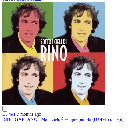
DJ 491
-
7 months ago
RINO GAETANO - Ma il cielo è sempre più blu (DJ 491 concept)