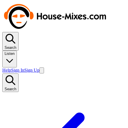
Search
Listen
Help
Sign In
Sign Up
Search