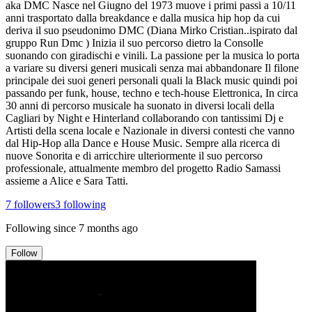
aka DMC Nasce nel Giugno del 1973 muove i primi passi a 10/11
anni trasportato dalla breakdance e dalla musica hip hop da cui
deriva il suo pseudonimo DMC (Diana Mirko Cristian..ispirato dal
gruppo Run Dmc ) Inizia il suo percorso dietro la Consolle
suonando con giradischi e vinili. La passione per la musica lo porta
a variare su diversi generi musicali senza mai abbandonare Il filone
principale dei suoi generi personali quali la Black music quindi poi
passando per funk, house, techno e tech-house Elettronica, In circa
30 anni di percorso musicale ha suonato in diversi locali della
Cagliari by Night e Hinterland collaborando con tantissimi Dj e
Artisti della scena locale e Nazionale in diversi contesti che vanno
dal Hip-Hop alla Dance e House Music. Sempre alla ricerca di
nuove Sonorita e di arricchire ulteriormente il suo percorso
professionale, attualmente membro del progetto Radio Samassi
assieme a Alice e Sara Tatti.
7
followers
3
following
Following since
7 months ago
Follow